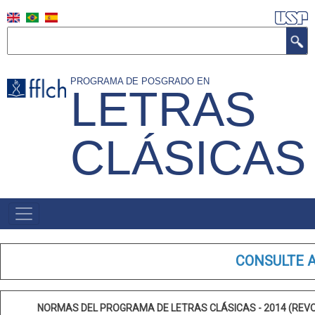
Skip
to
Search
main
content
PROGRAMA DE POSGRADO EN
LETRAS
CLÁSICAS
NAVEGAÇÃO
PRINCIPAL
(ESPANHOL)
CONSULTE 
NORMAS DEL PROGRAMA DE LETRAS CLÁSICAS - 2014 (REV