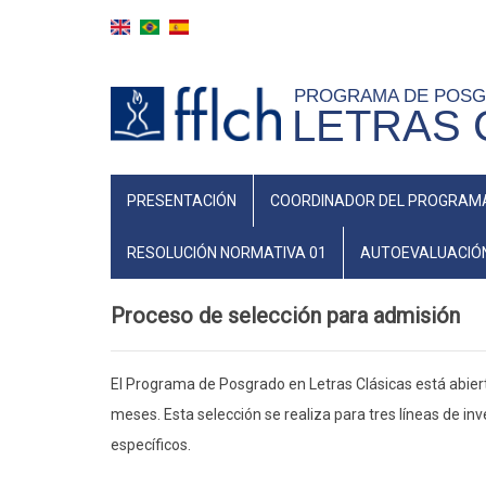
Skip
to
main
PROGRAMA DE POS
content
LETRAS 
NAVEGAÇÃO
PRESENTACIÓN
COORDINADOR DEL PROGRAM
PRINCIPAL
(ESPANHOL)
RESOLUCIÓN NORMATIVA 01
AUTOEVALUACIÓ
Proceso de selección para admisión
El Programa de Posgrado en Letras Clásicas está abiert
meses. Esta selección se realiza para tres líneas de in
específicos.