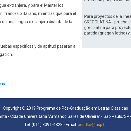
a extranjera, y para el Máster los
, francés o italiano, mientras que para el
Para proyectos de la lí
 de una lengua extranjera distinta de la
GRECOLATINA - prueba escr
grecolatina para proyecto
partida (griega y latina) y
ruebas específicas y de aptitud pasarán a
igación.
cas
Copyright © 2019 Programa de Pós-Graduação em Letras Clássicas
antã - Cidade Universitária “Armando Salles de Oliveira” - São Paulo/SP
Tel: (011) 3091-4828 - Email:
posdlcv@usp.br