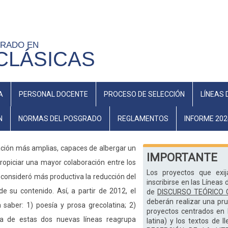
GRADO EN
CLÁSICAS
A
PERSONAL DOCENTE
PROCESO DE SELECCIÓN
LÍNEAS 
N
NORMAS DEL POSGRADO
REGLAMENTOS
INFORME 202
gación más amplias, capaces de albergar un
IMPORTANTE
ropiciar una mayor colaboración entre los
Los proyectos que exi
 consideró más productiva la reducción del
inscribirse en las Líneas
e su contenido. Así, a partir de 2012, el
de
DISCURSO TEÓRICO 
deberán realizar una pru
 saber: 1) poesía y prosa grecolatina; 2)
proyectos centrados en la
era de estas dos nuevas líneas reagrupa
latina) y los textos de l