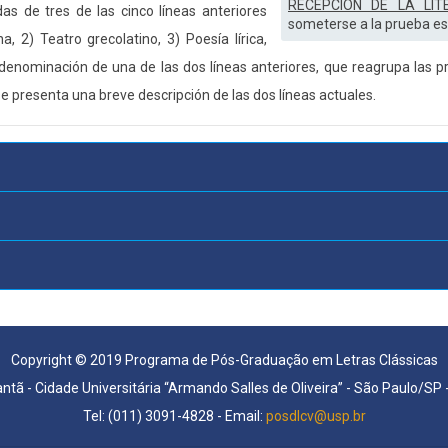
RECEPCIÓN DE LA LIT
s de tres de las cinco líneas anteriores
someterse a la prueba escr
, 2) Teatro grecolatino, 3) Poesía lírica,
a denominación de una de las dos líneas anteriores, que reagrupa las pr
 se presenta una breve descripción de las dos líneas actuales.
Copyright © 2019 Programa de Pós-Graduação em Letras Clássicas
antã - Cidade Universitária “Armando Salles de Oliveira” - São Paulo/SP
Tel: (011) 3091-4828 - Email:
posdlcv@usp.br