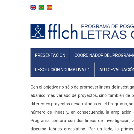
Skip
to
main
PROGRAMA DE POS
content
LETRAS 
NAVEGAÇÃO
PRESENTACIÓN
COORDINADOR DEL PROGRAM
PRINCIPAL
(ESPANHOL)
RESOLUCIÓN NORMATIVA 01
AUTOEVALUACIÓ
Con el objetivo no sólo de promover líneas de investi
abanico más variado de proyectos, sino también de p
diferentes proyectos desarrollados en el Programa, se
número de líneas y, en consecuencia, la ampliación d
Programa contará con dos líneas de investigación, a
discurso teórico grecolatino. Por un lado, la prim