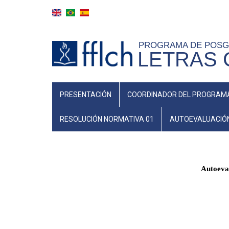
Skip
to
main
PROGRAMA DE POS
content
LETRAS 
NAVEGAÇÃO
PRESENTACIÓN
COORDINADOR DEL PROGRAM
PRINCIPAL
(ESPANHOL)
RESOLUCIÓN NORMATIVA 01
AUTOEVALUACIÓ
Autoeva