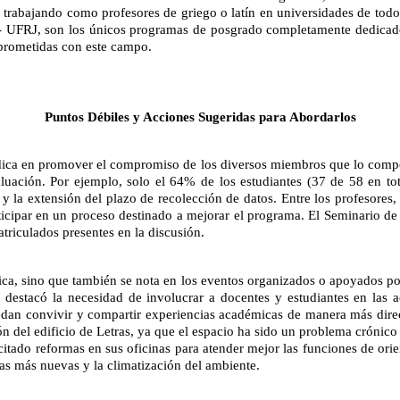
a, trabajando como profesores de griego o latín en universidades de todo
 UFRJ, son los únicos programas de posgrado completamente dedicados a 
mprometidas con este campo.
Puntos Débiles y Acciones Sugeridas para Abordarlos
adica en promover el compromiso de los diversos miembros que lo compon
luación. Por ejemplo, solo el 64% de los estudiantes (37 de 58 en tota
o y la extensión del plazo de recolección de datos. Entre los profesores,
rticipar en un proceso destinado a mejorar el programa. El Seminario de
triculados presentes en la discusión.
ífica, sino que también se nota en los eventos organizados o apoyados por
e destacó la necesidad de involucrar a docentes y estudiantes en las a
dan convivir y compartir experiencias académicas de manera más direc
del edificio de Letras, ya que el espacio ha sido un problema crónico en
itado reformas en sus oficinas para atender mejor las funciones de orien
ras más nuevas y la climatización del ambiente.