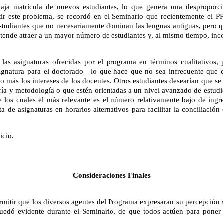
 baja matrícula de nuevos estudiantes, lo que genera una desproporci
ir este problema, se recordó en el Seminario que recientemente el PP
 estudiantes que no necesariamente dominan las lenguas antiguas, pero q
pretende atraer a un mayor número de estudiantes y, al mismo tiempo, in
 las asignaturas ofrecidas por el programa en términos cualitativos
signatura para el doctorado—lo que hace que no sea infrecuente que e
o más los intereses de los docentes. Otros estudiantes desearían que se 
ía y metodología o que estén orientadas a un nivel avanzado de estudio
e los cuales el más relevante es el número relativamente bajo de ingre
ta de asignaturas en horarios alternativos para facilitar la conciliació
icio.
Consideraciones Finales
rmitir que los diversos agentes del Programa expresaran su percepción 
dó evidente durante el Seminario, de que todos actúen para poner en