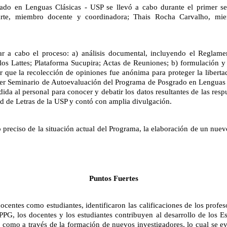
ado en Lenguas Clásicas - USP se llevó a cabo durante el primer s
te, miembro docente y coordinadora; Thais Rocha Carvalho, miemb
var a cabo el proceso: a) análisis documental, incluyendo el Reglame
 Lattes; Plataforma Sucupira; Actas de Reuniones; b) formulación y a
 que la recolección de opiniones fue anónima para proteger la libertad 
1er Seminario de Autoevaluación del Programa de Posgrado en Lenguas Cl
da al personal para conocer y debatir los datos resultantes de las respu
ad de Letras de la USP y contó con amplia divulgación.
 preciso de la situación actual del Programa, la elaboración de un nuevo
Puntos Fuertes
centes como estudiantes, identificaron las calificaciones de los profe
PG, los docentes y los estudiantes contribuyen al desarrollo de los Est
sí como a través de la formación de nuevos investigadores, lo cual se ev