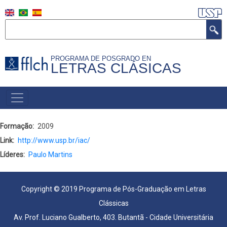
Skip
to
Search
main
content
PROGRAMA DE POSGRADO EN
LETRAS CLÁSICAS
NAVEGAÇÃO
PRINCIPAL
(ESPANHOL)
Formação
2009
Link
http://www.usp.br/iac/
Líderes
Paulo Martins
Copyright © 2019 Programa de Pós-Graduação em Letras
Clássicas
Av. Prof. Luciano Gualberto, 403. Butantã - Cidade Universitária