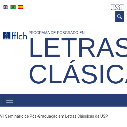
Skip
to
Search
main
content
PROGRAMA DE POSGRADO EN
LETRA
CLÁSI
NAVEGAÇÃO
PRINCIPAL
(ESPANHOL)
VII Seminário de Pós-Graduação em Letras Clássicas da USP