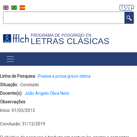
Skip
to
Search
main
content
PROGRAMA DE POSGRADO EN
LETRAS CLÁSICAS
NAVEGAÇÃO
PRINCIPAL
(ESPANHOL)
Linha de Pesquisa
Poesia e prosa greco-latina
Situação
Concluído
Docente(s)
João Angelo Oliva Neto
Observações
Início: 01/03/2013
Conclusão: 31/12/2019