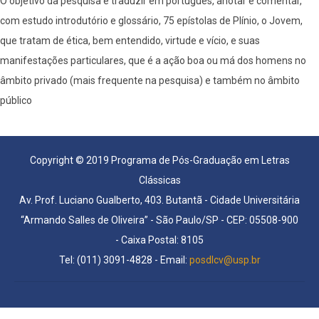
O objetivo da pesquisa é traduzir em português, anotar e comentar,
com estudo introdutório e glossário, 75 epístolas de Plínio, o Jovem,
que tratam de ética, bem entendido, virtude e vício, e suas
manifestações particulares, que é a ação boa ou má dos homens no
âmbito privado (mais frequente na pesquisa) e também no âmbito
público
Copyright © 2019 Programa de Pós-Graduação em Letras
Clássicas
Av. Prof. Luciano Gualberto, 403. Butantã - Cidade Universitária
“Armando Salles de Oliveira” - São Paulo/SP - CEP: 05508-900
- Caixa Postal: 8105
Tel: (011) 3091-4828 - Email:
posdlcv@usp.br