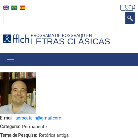
Skip
to
Search
main
content
PROGRAMA DE POSGRADO EN
LETRAS CLÁSICAS
NAVEGAÇÃO
PRINCIPAL
(ESPANHOL)
E-mail
adrscatolin@gmail.com
Categoria
Permanente
Tema de Pesquisa
Retórica antiga.