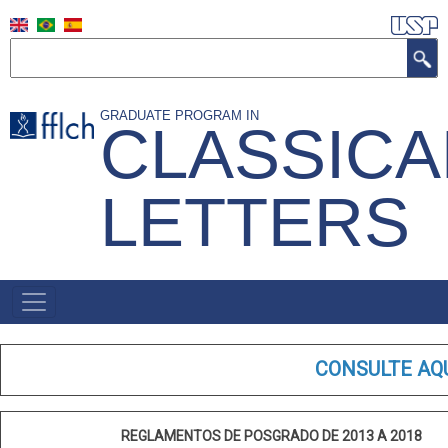
Skip
to
Search
main
content
GRADUATE PROGRAM IN
CLASSICA
LETTERS
NAVEGAÇÃO
PRINCIPAL
(INGLÊS)
CONSULTE AQ
REGLAMENTOS DE POSGRADO DE 2013 A 2018