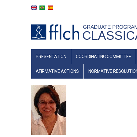
Skip
to
main
GRADUATE PROGRA
content
CLASSIC
NAVEGAÇÃO
PRESENTATION
COORDINATING COMMITTEE
PRINCIPAL
(INGLÊS)
AFIRMATIVE ACTIONS
NORMATIVE RESOLUTIO