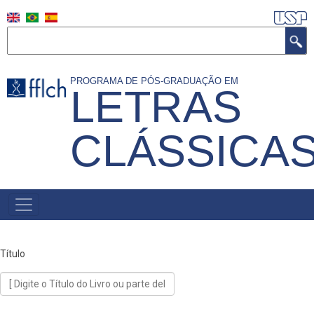
Pular
para
Buscar
o
conteúdo
PROGRAMA DE PÓS-GRADUAÇÃO EM
LETRAS
principal
CLÁSSICA
NAVEGAÇÃO
PRINCIPAL
(PORTUGUÊS)
Título