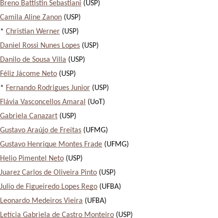
Breno Battistin Sebastiani
 (USP)
Camila Aline Zanon
 (USP)
* 
Christian Werner
 (USP)
Daniel Rossi Nunes Lopes
 (USP)
Danilo de Sousa Villa
 (USP)
Féliz Jácome Neto
 (USP)
* 
Fernando Rodrigues Junior
 (USP)
Flávia Vasconcellos Amaral
 (UoT)
Gabriela Canazart
 (USP)
Gustavo Araújo de Freitas
 (UFMG)
Gustavo Henrique Montes Frade
 (UFMG)
Helio Pimentel Neto
 (USP)
Juarez Carlos de Oliveira Pinto
 (USP)
Julio de Figueiredo Lopes Rego
 (UFBA)
Leonardo Medeiros Vieira
 (UFBA)
Letícia Gabriela de Castro Monteiro
 (USP)