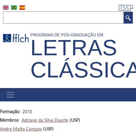
Pular
para
Buscar
o
conteúdo
PROGRAMA DE PÓS-GRADUAÇÃO EM
LETRAS
principal
CLÁSSIC
NAVEGAÇÃO
PRINCIPAL
(PORTUGUÊS)
Formação
2010
Membros
Adriane da Silva Duarte
 (USP)
Andre Malta Campos
 (USP)