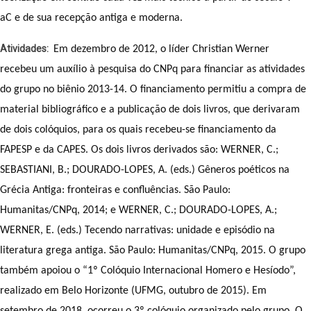
aC e de sua recepção antiga e moderna.
Atividades
Em dezembro de 2012, o líder Christian Werner 
recebeu um auxílio à pesquisa do CNPq para financiar as atividades 
do grupo no biênio 2013-14. O financiamento permitiu a compra de 
material bibliográfico e a publicação de dois livros, que derivaram 
de dois colóquios, para os quais recebeu-se financiamento da 
FAPESP e da CAPES. Os dois livros derivados são: WERNER, C.; 
SEBASTIANI, B.; DOURADO-LOPES, A. (eds.) Gêneros poéticos na 
Grécia Antiga: fronteiras e confluências. São Paulo: 
Humanitas/CNPq, 2014; e WERNER, C.; DOURADO-LOPES, A.; 
WERNER, E. (eds.) Tecendo narrativas: unidade e episódio na 
literatura grega antiga. São Paulo: Humanitas/CNPq, 2015. O grupo 
também apoiou o “1º Colóquio Internacional Homero e Hesíodo”, 
realizado em Belo Horizonte (UFMG, outubro de 2015). Em 
setembro de 2018, ocorreu o 3º colóquio organizado pelo grupo. O 