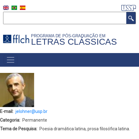
Pular
para
Buscar
o
conteúdo
PROGRAMA DE PÓS-GRADUAÇÃO EM
principal
LETRAS CLÁSSICAS
NAVEGAÇÃO
PRINCIPAL
(PORTUGUÊS)
E-mail
jelohner@usp.br
Categoria
Permanente
Tema de Pesquisa
Poesia dramática latina, prosa filosófica latina.