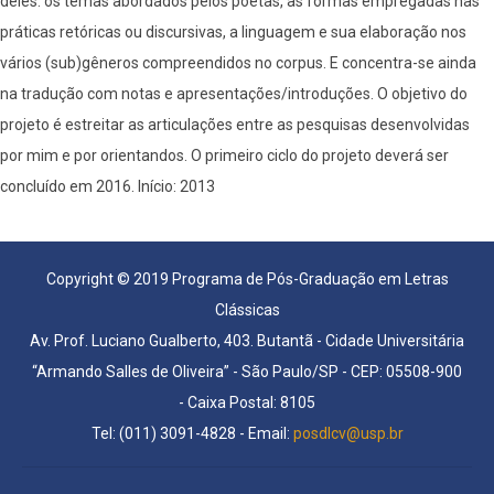
deles: os temas abordados pelos poetas, as formas empregadas nas
práticas retóricas ou discursivas, a linguagem e sua elaboração nos
vários (sub)gêneros compreendidos no corpus. E concentra-se ainda
na tradução com notas e apresentações/introduções. O objetivo do
projeto é estreitar as articulações entre as pesquisas desenvolvidas
por mim e por orientandos. O primeiro ciclo do projeto deverá ser
concluído em 2016. Início: 2013
Copyright © 2019 Programa de Pós-Graduação em Letras
Clássicas
Av. Prof. Luciano Gualberto, 403. Butantã - Cidade Universitária
“Armando Salles de Oliveira” - São Paulo/SP - CEP: 05508-900
- Caixa Postal: 8105
Tel: (011) 3091-4828 - Email:
posdlcv@usp.br