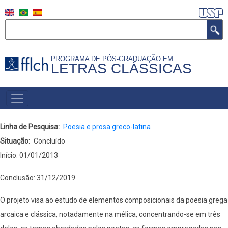
Pular
para
Buscar
o
conteúdo
PROGRAMA DE PÓS-GRADUAÇÃO EM
principal
LETRAS CLÁSSICAS
NAVEGAÇÃO
PRINCIPAL
(PORTUGUÊS)
Linha de Pesquisa
Poesia e prosa greco-latina
Situação
Concluído
Início: 01/01/2013
Conclusão: 31/12/2019
O projeto visa ao estudo de elementos composicionais da poesia grega
arcaica e clássica, notadamente na mélica, concentrando-se em três