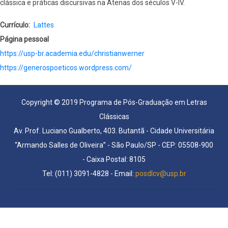
clássica e práticas discursivas na Atenas dos séculos V-IV.
Currículo
Lattes
Página pessoal
https://usp-br.academia.edu/christianwerner
https://generospoeticos.wordpress.com/
Copyright © 2019 Programa de Pós-Graduação em Letras
Clássicas
Av. Prof. Luciano Gualberto, 403. Butantã - Cidade Universitária
“Armando Salles de Oliveira” - São Paulo/SP - CEP: 05508-900
- Caixa Postal: 8105
Tel: (011) 3091-4828 - Email:
posdlcv@usp.br