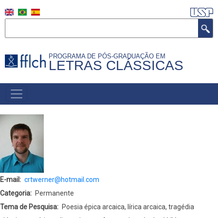
Pular
para
Buscar
o
conteúdo
PROGRAMA DE PÓS-GRADUAÇÃO EM
principal
LETRAS CLÁSSICAS
NAVEGAÇÃO
PRINCIPAL
(PORTUGUÊS)
E-mail
crtwerner@hotmail.com
Categoria
Permanente
Tema de Pesquisa
Poesia épica arcaica, lírica arcaica, tragédia