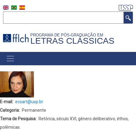
Pular
para
Buscar
o
conteúdo
PROGRAMA DE PÓS-GRADUAÇÃO EM
principal
LETRAS CLÁSSICAS
NAVEGAÇÃO
PRINCIPAL
(PORTUGUÊS)
E-mail
ecsart@usp.br
Categoria
Permanente
Tema de Pesquisa
Retórica, século XVI, gênero deliberativo, éthos,
polêmicas.