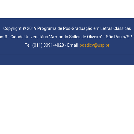
Copyright © 2019 Programa de Pós-Graduação em Letras Clássicas
antã - Cidade Universitária “Armando Salles de Oliveira” - São Paulo/SP
Tel: (011) 3091-4828 - Email:
posdlcv@usp.br