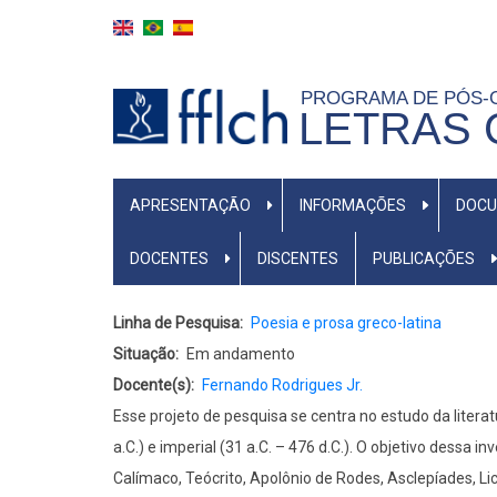
Pular
para
o
PROGRAMA DE PÓS
conteúdo
LETRAS 
principal
NAVEGAÇÃO
APRESENTAÇÃO
INFORMAÇÕES
DOC
PRINCIPAL
(PORTUGUÊS)
DOCENTES
DISCENTES
PUBLICAÇÕES
Linha de Pesquisa
Poesia e prosa greco-latina
Situação
Em andamento
Docente(s)
Fernando Rodrigues Jr.
Esse projeto de pesquisa se centra no estudo da litera
a.C.) e imperial (31 a.C. – 476 d.C.). O objetivo dessa 
Calímaco, Teócrito, Apolônio de Rodes, Asclepíades, Lic