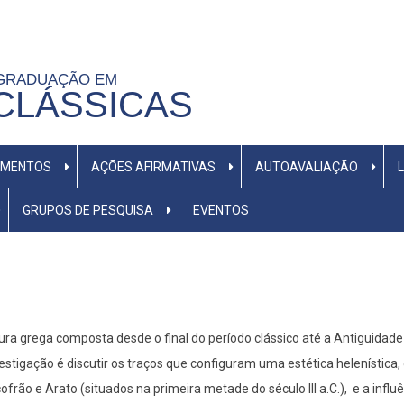
-GRADUAÇÃO EM
CLÁSSICAS
UMENTOS
AÇÕES AFIRMATIVAS
AUTOAVALIAÇÃO
GRUPOS DE PESQUISA
EVENTOS
tura grega composta desde o final do período clássico até a Antiguidade
investigação é discutir os traços que configuram uma estética helenístic
ofrão e Arato (situados na primeira metade do século III a.C.), e a infl