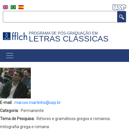
Pular
para
Buscar
o
conteúdo
PROGRAMA DE PÓS-GRADUAÇÃO EM
principal
LETRAS CLÁSSICAS
NAVEGAÇÃO
PRINCIPAL
(PORTUGUÊS)
E-mail
marcos.martinho@usp.br
Categoria
Permanente
Tema de Pesquisa
Rétores e gramáticos gregos e romanos;
mitografia grega e romana