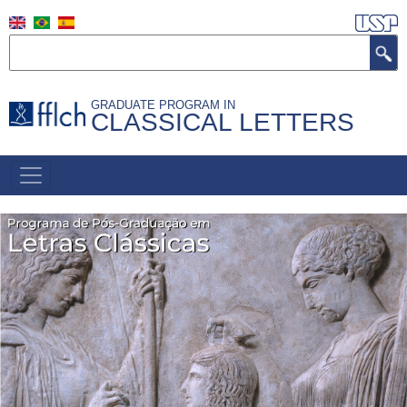
Skip
to
Search
main
content
GRADUATE PROGRAM IN
CLASSICAL LETTERS
NAVEGAÇÃO
PRINCIPAL
(INGLÊS)