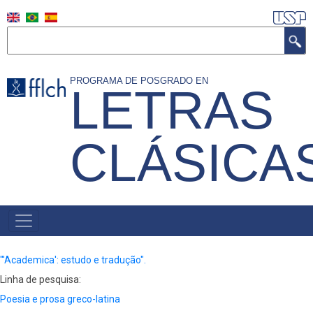
Skip
to
Search
main
content
PROGRAMA DE POSGRADO EN
LETRAS
CLÁSICA
NAVEGAÇÃO
PRINCIPAL
(ESPANHOL)
"'Academica': estudo e tradução".
Linha de pesquisa:
Poesia e prosa greco-latina