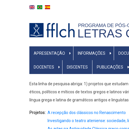
Pular
para
o
PROGRAMA DE PÓS
conteúdo
LETRAS 
principal
NAVEGAÇÃO
APRESENTAÇÃO
INFORMAÇÕES
DOC
PRINCIPAL
(PORTUGUÊS)
DOCENTES
DISCENTES
PUBLICAÇÕES
Esta linha de pesquisa abriga: 1) projetos que estudam 
éticos, políticos e míticos de textos gregos e latinos v
língua grega e latina de gramáticos antigos e linguíst
Projetos
A recepção dos clássicos no Renascimento
Investigando o teatro ateniense: sociedade,
As artes na Antiguidade Clássica greco-rom