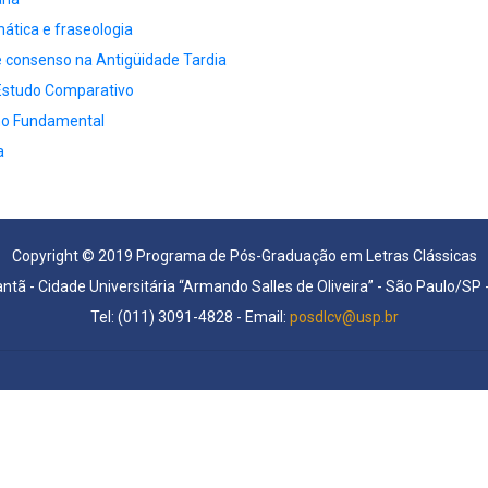
ática e fraseologia
e consenso na Antigüidade Tardia
 Estudo Comparativo
sino Fundamental
a
Copyright © 2019 Programa de Pós-Graduação em Letras Clássicas
antã - Cidade Universitária “Armando Salles de Oliveira” - São Paulo/SP
Tel: (011) 3091-4828 - Email:
posdlcv@usp.br