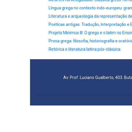
Língua grega no contexto indo-europeu: gram
Literatura e arqueologia da representação d
Poéticas antigas: Tradução, Interpretação e
Projeto Minimus III: O grego e o latim no En
Prosa grega: filosofia, historiografia e oratóri
Retórica e literatura latina pós-clássica
Av. Prof. Luciano Gualberto, 403. But