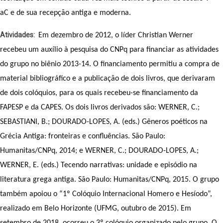
aC e de sua recepção antiga e moderna.
Atividades
Em dezembro de 2012, o líder Christian Werner 
recebeu um auxílio à pesquisa do CNPq para financiar as atividades 
do grupo no biênio 2013-14. O financiamento permitiu a compra de 
material bibliográfico e a publicação de dois livros, que derivaram 
de dois colóquios, para os quais recebeu-se financiamento da 
FAPESP e da CAPES. Os dois livros derivados são: WERNER, C.; 
SEBASTIANI, B.; DOURADO-LOPES, A. (eds.) Gêneros poéticos na 
Grécia Antiga: fronteiras e confluências. São Paulo: 
Humanitas/CNPq, 2014; e WERNER, C.; DOURADO-LOPES, A.; 
WERNER, E. (eds.) Tecendo narrativas: unidade e episódio na 
literatura grega antiga. São Paulo: Humanitas/CNPq, 2015. O grupo 
também apoiou o “1º Colóquio Internacional Homero e Hesíodo”, 
realizado em Belo Horizonte (UFMG, outubro de 2015). Em 
setembro de 2018, ocorreu o 3º colóquio organizado pelo grupo. O 