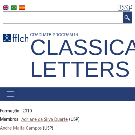
Skip
to
Search
main
content
GRADUATE PROGRAM IN
CLASSIC
LETTERS
NAVEGAÇÃO
PRINCIPAL
(INGLÊS)
Formação
2010
Membros
Adriane da Silva Duarte
 (USP)
Andre Malta Campos
 (USP)