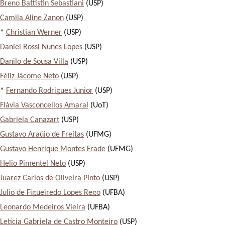
Breno Battistin Sebastiani
 (USP)
Camila Aline Zanon
 (USP)
* 
Christian Werner
 (USP)
Daniel Rossi Nunes Lopes
 (USP)
Danilo de Sousa Villa
 (USP)
Féliz Jácome Neto
 (USP)
* 
Fernando Rodrigues Junior
 (USP)
Flávia Vasconcellos Amaral
 (UoT)
Gabriela Canazart
 (USP)
Gustavo Araújo de Freitas
 (UFMG)
Gustavo Henrique Montes Frade
 (UFMG)
Helio Pimentel Neto
 (USP)
Juarez Carlos de Oliveira Pinto
 (USP)
Julio de Figueiredo Lopes Rego
 (UFBA)
Leonardo Medeiros Vieira
 (UFBA)
Letícia Gabriela de Castro Monteiro
 (USP)