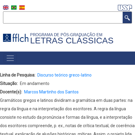
Pular
para
Buscar
o
conteúdo
PROGRAMA DE PÓS-GRADUAÇÃO EM
principal
LETRAS CLÁSSICAS
NAVEGAÇÃO
PRINCIPAL
(PORTUGUÊS)
Linha de Pesquisa
Discurso teórico greco-latino
Situação
Em andamento
Docente(s)
Marcos Martinho dos Santos
Gramáticos gregos e latinos dividiram a gramática em duas partes: na
regra da língua e na interpretação dos escritores. A regra da língua
consiste no estudo da pronúncia e formas da língua, e a interpretação
dos escritores compreende, p. ex., notas de crítica textual, de coerência
textual, explicação de alusões históricas, míticas. Assim, o projeto lida