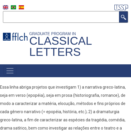
Skip
to
Search
main
content
GRADUATE PROGRAM IN
CLASSICAL
LETTERS
NAVEGAÇÃO
PRINCIPAL
(INGLÊS)
Essa linha abriga projetos que investigam 1) a narrativa greco-latina,
seja em verso (epopéia), seja em prosa (historiografia, romance), de
modo a caracterizar a matéria, elocução, métodos e fins próprios de
cada gênero narrativo (= epopéia, história, etc.); 2) a dramaturgia
greco-latina, a fim de caracterizar as espécies da tragédia, comédia,
drama satírico, bem como investigar as relações entre o teatro e a